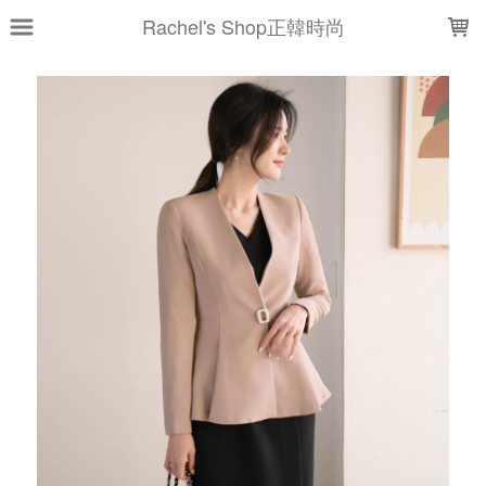
LOADING...
Rachel's Shop正韓時尚