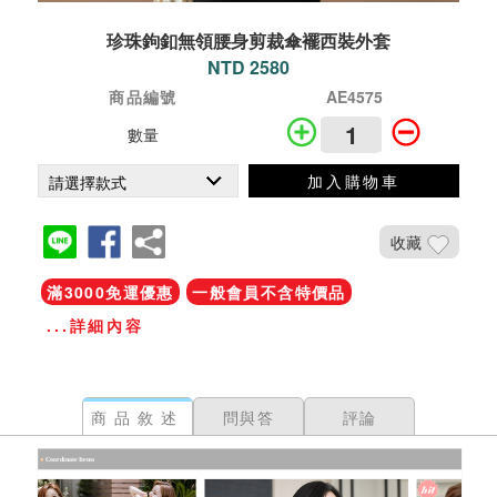
珍珠鉤釦無領腰身剪裁傘襬西裝外套
NTD 2580
商品編號
AE4575
數量
加入購物車
收藏
滿3000免運優惠
一般會員不含特價品
...詳細內容
商品敘述
問與答
評論