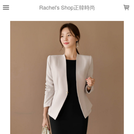
LOADING...
Rachel's Shop正韓時尚