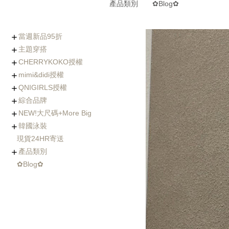
產品類別
✿Blog✿
當週新品95折
主題穿搭
0806-0812新品
0730-0805新品
0723-0729新品
0716-0722新品
0702-0708新品
CHERRYKOKO授權
(8/5~8/12優惠95折)
Chic x Slim｜逆天長腿
化身金秘書｜OL上衣穿
婚禮不失禮｜穿出好人
小隻女專屬長褲｜再也
徹底擊中他的心｜約會
穿出時髦與優雅｜時尚
寒流我不怕｜時髦保暖
海島假期必備｜渡假風
棉花糖女孩の顯瘦絕招
Basic Wear｜365天天
穿過回不去的褲子
社團人氣款
Rachel's World直播間
名人推薦
外套特蒐
mimi&didi授權
西裝褲特蒐
搭特輯
緣的優雅穿搭
不用改褲長了！
穿搭必勝術
風衣特輯
單品一次打包
都好搭！
+ Made koko
+ Basic基礎內搭
+ Top上衣類
+ Outer外套類
+ Onepeice洋裝類
+ Skirt裙子類
+ Pants褲子類
+ Jeans單寧類
+ Acc配件類
+ Bag&Shoes包款&鞋
+ Summer Look
人氣部落客Chiao推薦
年代新聞主播著用款
QNIGIRLS授權
類
+ Basic基礎內搭
+ Top上衣類
+ Outer外套類
+ Onepiece洋裝類
+ Skirt裙子類
+ Pants褲子類
+ Jeans單寧類
+ Acc配件類
+ Bag&Shoes包款&鞋
+ Homewear家居服飾
+ Summer Look
羊毛大衣
手工羊毛大衣
羽絨外套/鋪棉外套
毛衣外套
其它款式外套
綜合品牌
類
+ QNIMADE
+ 155JEANS
+5cm加長版
+ Basic基礎內搭
+ Top上衣類
+ Outer外套類
+ Onepiece洋裝類
+ Skirt裙子類
+ Pants褲子類
+ Jeans單寧類
+ Acc配件類
+ Bags&Shoes包款&鞋
NEW!大尺碼+More Big
類
+ Basic基礎內搭
+ Top上衣類
+ Outer外套類
+ Onepeice洋裝類
+ Skirt裙子類
+ Pants褲子類
+ Jeans單寧類
+ Bag&Shoes包款&鞋
+ Acc配件類
+ Summer Look
+ Fitnese Wear +
韓國泳裝
類
+ Top大尺碼上衣
+ Dress大尺碼洋裝
+ Ouetr大尺碼外套
+ Bottom大尺碼下身
現貨24HR寄送
連身泳裝
兩件式比基尼
三&四件式比基尼
大尺碼泳衣
防曬衣rash guard
玩水配件
產品類別
✿Blog✿
Basic基礎內搭
Top上衣類
Outer外套類
Skirt裙類
Pants褲類
Onepiece洋裝類
Acc配件類
Shoes鞋類
Bag包類
Homewear家居服飾
FitnessWear
tee
blouse
knit
cardigan
jacket
coat
jumper
pants
jeans
leggings
Onepiece
twopiece
Cap
Jewelry
Hair Acc
Glasses
Muffler
Belt
etc