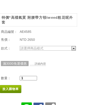
特價*高檔氣質 附腰帶方領tweed粗花呢外
套
商品編號：
AE4585
售價：
NTD 2650
款式：
請選擇商品樣式
滿3000免運優惠
. . . 詳細內容
數量：
放入購物車