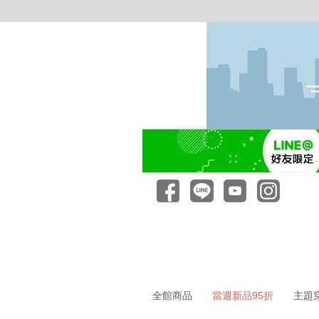
全館商品
當週新品95折
主題