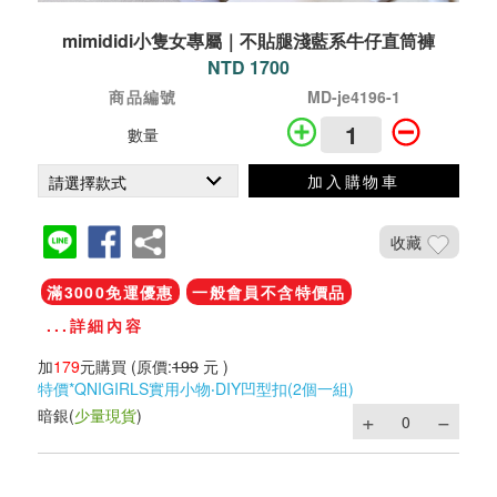
mimididi小隻女專屬｜不貼腿淺藍系牛仔直筒褲
NTD 1700
商品編號
MD-je4196-1
數量
加入購物車
收藏
滿3000免運優惠
一般會員不含特價品
...詳細內容
加
179
元購買
(原價:
199
元 )
特價*QNIGIRLS實用小物‧DIY凹型扣(2個一組)
暗銀
(
少量現貨
)