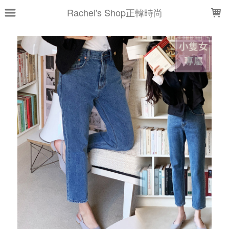
LOADING...
Rachel's Shop正韓時尚