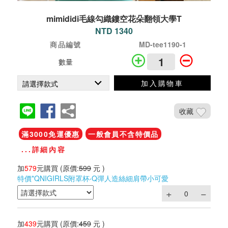
mimididi毛線勾織鏤空花朵翻領大學T
NTD 1340
商品編號
MD-tee1190-1
數量
加入購物車
收藏
滿3000免運優惠
一般會員不含特價品
...詳細內容
加
579
元購買
(原價:
599
元 )
特價*QNIGIRLS附罩杯‧Q彈人造絲細肩帶小可愛
加
439
元購買
(原價:
459
元 )