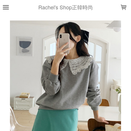
LOADING...
Rachel's Shop正韓時尚