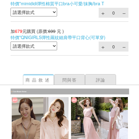
特價*mimididi彈性棉質平口bra小可愛/抹胸/bra T
加
679
元購買
(原價:
699
元 )
特價*QNIGIRLS彈性羅紋細肩帶平口背心(可單穿)
商品敘述
問與答
評論