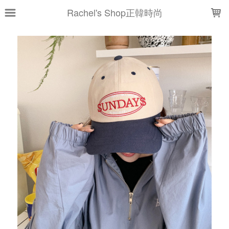
LOADING...
Rachel's Shop正韓時尚