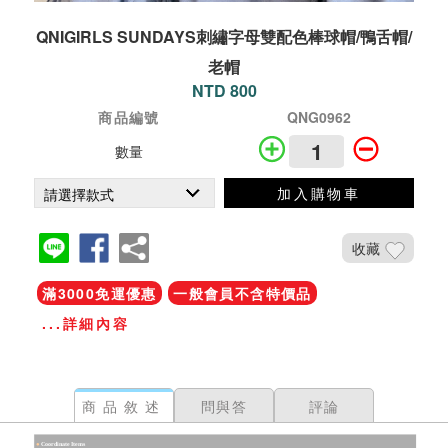
QNIGIRLS SUNDAYS刺繡字母雙配色棒球帽/鴨舌帽/
老帽
NTD 800
商品編號
QNG0962
數量
加入購物車
收藏
滿3000免運優惠
一般會員不含特價品
...詳細內容
商品敘述
問與答
評論