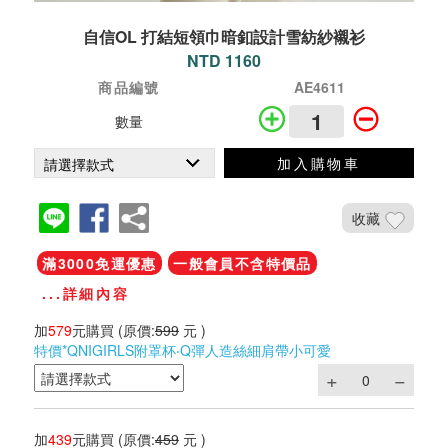
自信OL 打結短領巾暗釦設計雪紡紗襯衫
NTD 1160
商品編號
AE4611
數量
加入購物車
收藏
滿3000免運優惠
一般會員不含特價品
...詳細內容
加
579
元購買
(原價:
599
元 )
特價*QNIGIRLS附罩杯‧Q彈人造絲細肩帶小可愛
加
439
元購買
(原價:
459
元 )