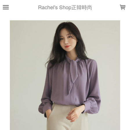
LOADING...
Rachel's Shop正韓時尚