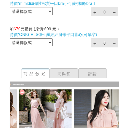
特價*mimididi彈性棉質平口bra小可愛/抹胸/bra T
加
679
元購買
(原價:
699
元 )
特價*QNIGIRLS彈性羅紋細肩帶平口背心(可單穿)
商品敘述
問與答
評論