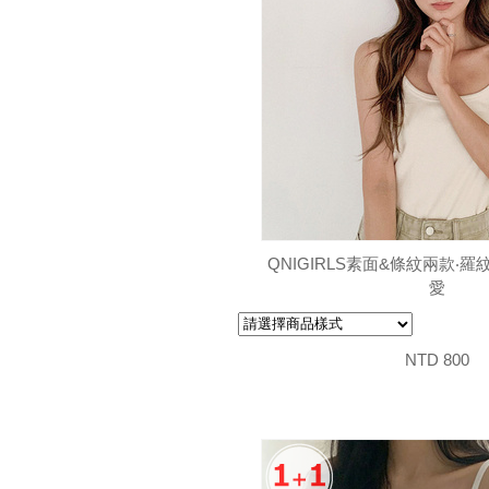
QNIGIRLS素面&條紋兩款‧
愛
NTD 800