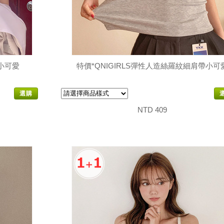
織小可愛
特價*QNIGIRLS彈性人造絲羅紋細肩帶小可
選購
NTD 409