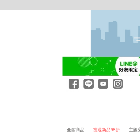
全館商品
當週新品95折
主題