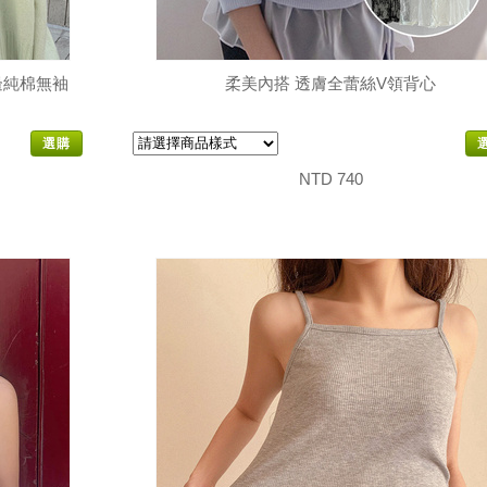
滾邊純棉無袖
柔美內搭 透膚全蕾絲V領背心
選購
NTD 740