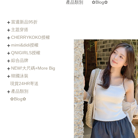
產品類別
✿Blog✿
當週新品95折
主題穿搭
0806-0812新品
0730-0805新品
0723-0729新品
0716-0722新品
0702-0708新品
CHERRYKOKO授權
(8/5~8/12優惠95折)
Chic x Slim｜逆天長腿
化身金秘書｜OL上衣穿
婚禮不失禮｜穿出好人
小隻女專屬長褲｜再也
徹底擊中他的心｜約會
穿出時髦與優雅｜時尚
寒流我不怕｜時髦保暖
海島假期必備｜渡假風
棉花糖女孩の顯瘦絕招
Basic Wear｜365天天
穿過回不去的褲子
社團人氣款
Rachel's World直播間
名人推薦
外套特蒐
mimi&didi授權
西裝褲特蒐
搭特輯
緣的優雅穿搭
不用改褲長了！
穿搭必勝術
風衣特輯
單品一次打包
都好搭！
+ Made koko
+ Basic基礎內搭
+ Top上衣類
+ Outer外套類
+ Onepeice洋裝類
+ Skirt裙子類
+ Pants褲子類
+ Jeans單寧類
+ Acc配件類
+ Bag&Shoes包款&鞋
+ Summer Look
人氣部落客Chiao推薦
年代新聞主播著用款
QNIGIRLS授權
類
+ Basic基礎內搭
+ Top上衣類
+ Outer外套類
+ Onepiece洋裝類
+ Skirt裙子類
+ Pants褲子類
+ Jeans單寧類
+ Acc配件類
+ Bag&Shoes包款&鞋
+ Homewear家居服飾
+ Summer Look
羊毛大衣
手工羊毛大衣
羽絨外套/鋪棉外套
毛衣外套
其它款式外套
綜合品牌
類
+ QNIMADE
+ 155JEANS
+5cm加長版
+ Basic基礎內搭
+ Top上衣類
+ Outer外套類
+ Onepiece洋裝類
+ Skirt裙子類
+ Pants褲子類
+ Jeans單寧類
+ Acc配件類
+ Bags&Shoes包款&鞋
NEW!大尺碼+More Big
類
+ Basic基礎內搭
+ Top上衣類
+ Outer外套類
+ Onepeice洋裝類
+ Skirt裙子類
+ Pants褲子類
+ Jeans單寧類
+ Bag&Shoes包款&鞋
+ Acc配件類
+ Summer Look
+ Fitnese Wear +
韓國泳裝
類
+ Top大尺碼上衣
+ Dress大尺碼洋裝
+ Ouetr大尺碼外套
+ Bottom大尺碼下身
現貨24HR寄送
連身泳裝
兩件式比基尼
三&四件式比基尼
大尺碼泳衣
防曬衣rash guard
玩水配件
產品類別
✿Blog✿
Basic基礎內搭
Top上衣類
Outer外套類
Skirt裙類
Pants褲類
Onepiece洋裝類
Acc配件類
Shoes鞋類
Bag包類
Homewear家居服飾
FitnessWear
tee
blouse
knit
cardigan
jacket
coat
jumper
pants
jeans
leggings
Onepiece
twopiece
Cap
Jewelry
Hair Acc
Glasses
Muffler
Belt
etc