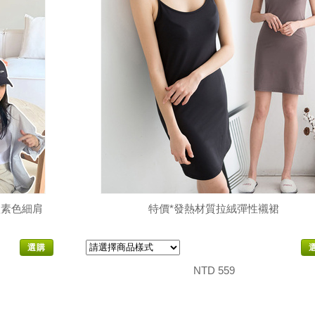
本款素色細肩
特價*發熱材質拉絨彈性襯裙
選購
NTD 559