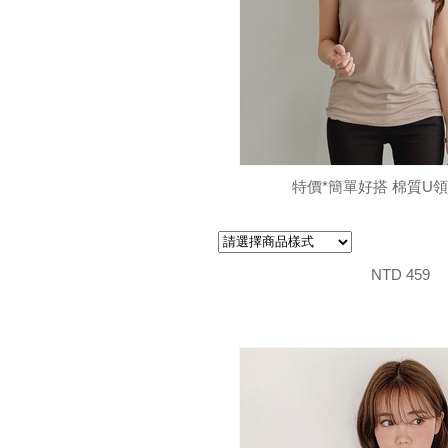
特價*簡單好搭 棉質U
NTD 459