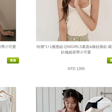
細肩帶小可愛
特價*1+1優惠組‧QNIGIRLS素面&條紋兩款‧
針織細肩帶小可愛
選購
NTD 1399