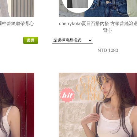
莫代爾棉蕾絲肩帶背心
cherrykoko夏日百搭內搭 方領蕾絲
背心
選購
NTD 1080