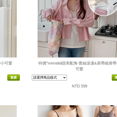
帶小可愛
特價*mimididi甜美配角‧蕾絲滾邊&肩帶細肩
可愛
選購
NTD 599