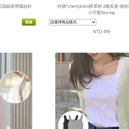
滾邊可調細肩帶羅紋針
特價*cherrykoko附罩杯‧2種長度‧
小可愛/bra top
選購
NTD 499