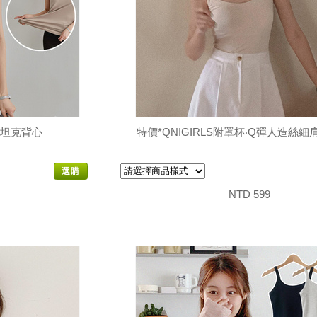
領坦克背心
特價*QNIGIRLS附罩杯‧Q彈人造絲
選購
NTD 599