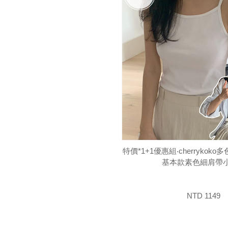
特價*1+1優惠組‧cherrykok
基本款素色細肩帶
NTD 1149