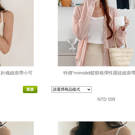
羅紋針織細肩帶小可
特價*mimididi鬆餅格彈性羅紋細肩
選購
NTD 599