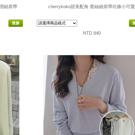
側抓摺細肩帶
cherrykoko甜美配角 蕾絲細肩帶坑條小可愛
選購
NTD 840