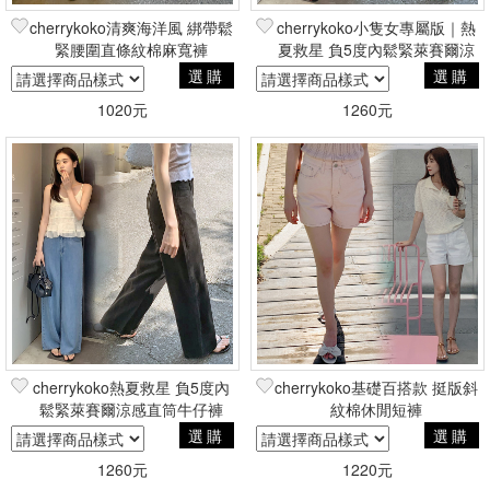
cherrykoko清爽海洋風 綁帶鬆
cherrykoko小隻女專屬版｜熱
緊腰圍直條紋棉麻寬褲
夏救星 負5度內鬆緊萊賽爾涼
感直筒牛仔褲(YKK拉鍊)
選購
選購
1020元
1260元
cherrykoko熱夏救星 負5度內
cherrykoko基礎百搭款 挺版斜
鬆緊萊賽爾涼感直筒牛仔褲
紋棉休閒短褲
(YKK拉鍊)
選購
選購
1260元
1220元