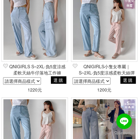
QNIGIRLS S~2XL‧負5度涼感
QNIGIRLS小隻女專屬｜
柔軟天絲牛仔落地工作褲
S~2XL‧負5度涼感柔軟天絲彈
性牛仔男友褲
選購
選購
1220元
1200元