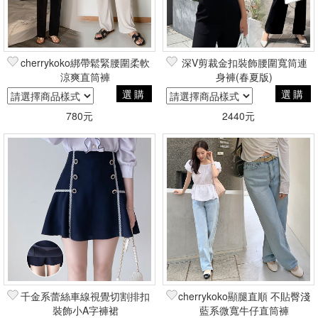
cherrykoko綁帶鬆緊腰圍柔軟
深V剪裁金扣裝飾腰圍寬筒連
涼爽直筒褲
身褲(春夏版)
選購
選購
780元
2440元
千金系蕾絲車線視覺切割排扣
cherrykoko顯腿直順 不貼臀淺
裝飾小A字褲裙
藍系微寬牛仔直筒褲