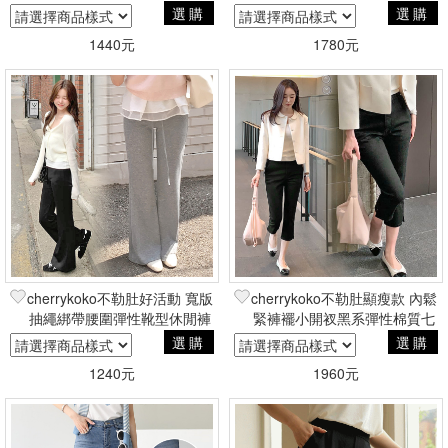
選購
選購
1440元
1780元
cherrykoko不勒肚好活動 寬版
cherrykoko不勒肚顯瘦款 內鬆
抽繩綁帶腰圍彈性靴型休閒褲
緊褲襬小開衩黑系彈性棉質七
分褲
選購
選購
1240元
1960元