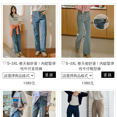
S~3XL‧整天都舒適！內鬆緊彈
S~3XL‧整天都舒適！內鬆緊彈
性牛仔直筒褲
性牛仔靴型褲
選購
選購
1380元
1380元