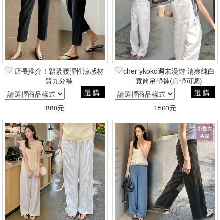
店長推介！鬆緊腰彈性涼感材
cherrykoko週末漫遊 清爽純白
質九分褲
寬筒吊帶褲(肩帶可調)
選購
選購
880元
1560元