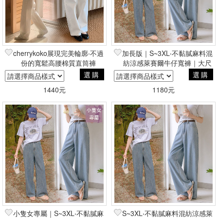
cherrykoko展現完美輪廓‧不過
加長版｜S~3XL‧不黏膩麻料混
份的寬鬆高腰棉質直筒褲
紡涼感萊賽爾牛仔寬褲｜大尺
碼友善
選購
選購
1440元
1180元
小隻女專屬｜S~3XL‧不黏膩麻
S~3XL‧不黏膩麻料混紡涼感萊