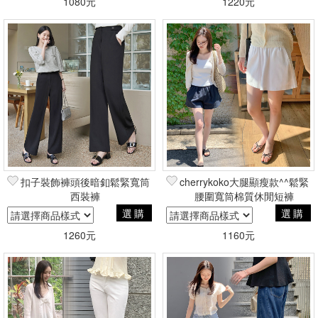
1080元
1220元
扣子裝飾褲頭後暗釦鬆緊寬筒
cherrykoko大腿顯瘦款^^鬆緊
西裝褲
腰圍寬筒棉質休閒短褲
選購
選購
1260元
1160元