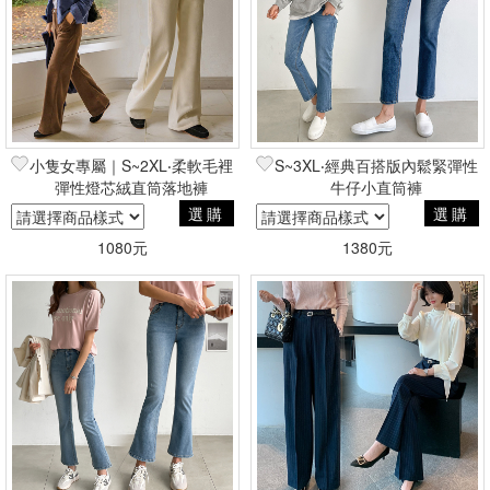
小隻女專屬｜S~2XL‧柔軟毛裡
S~3XL‧經典百搭版內鬆緊彈性
彈性燈芯絨直筒落地褲
牛仔小直筒褲
選購
選購
1080元
1380元