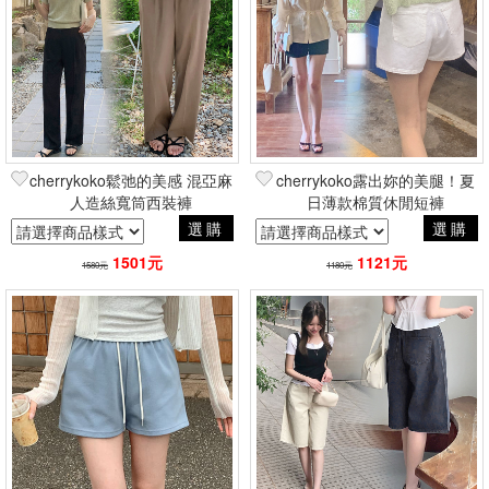
篩選
cherrykoko鬆弛的美感 混亞麻
cherrykoko露出妳的美腿！夏
人造絲寬筒西裝褲
日薄款棉質休閒短褲
選購
選購
1501元
1121元
1580元
1180元