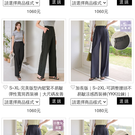
尺碼友善
｜大尺碼友善
選購
選購
1060元
1060元
S~XL‧完美版型內鬆緊不易皺
加長版｜S~2XL‧可調整腰頭不
彈性寬筒西裝褲｜大尺碼友善
易皺涼感西裝褲(YKK拉鍊)｜
大尺碼友善
選購
選購
1060元
1080元