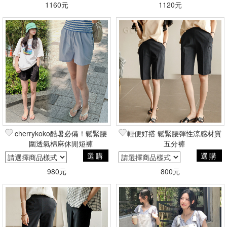
1160元
1120元
cherrykoko酷暑必備！鬆緊腰
輕便好搭 鬆緊腰彈性涼感材質
圍透氣棉麻休閒短褲
五分褲
選購
選購
980元
800元