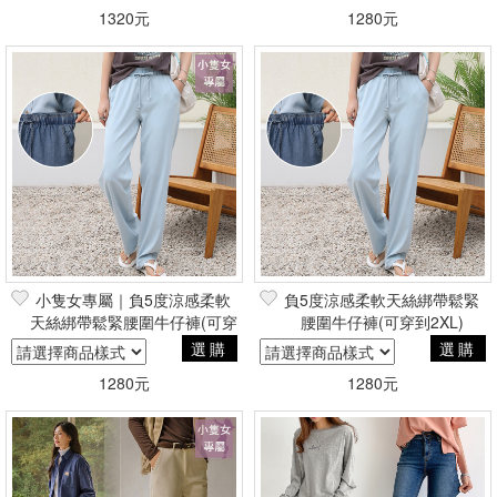
1320元
1280元
小隻女專屬｜負5度涼感柔軟
負5度涼感柔軟天絲綁帶鬆緊
天絲綁帶鬆緊腰圍牛仔褲(可穿
腰圍牛仔褲(可穿到2XL)
到2XL)
選購
選購
1280元
1280元