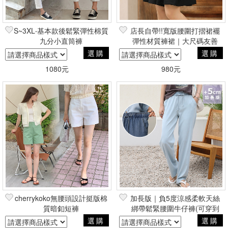
S~3XL‧基本款後鬆緊彈性棉質
店長自帶!!寬版腰圍打摺裙襬
九分小直筒褲
彈性材質褲裙｜大尺碼友善
選購
選購
1080元
980元
cherrykoko無腰頭設計挺版棉
加長版｜負5度涼感柔軟天絲
質暗釦短褲
綁帶鬆緊腰圍牛仔褲(可穿到
2XL)
選購
選購