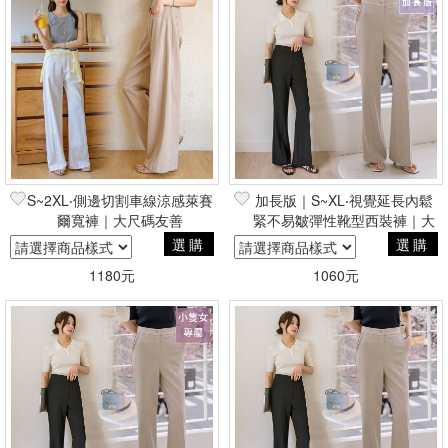
S~2XL‧側邊切割車線涼感萊賽
加長版｜S~XL‧視覺延長內鬆
爾寬褲｜大尺碼友善
緊不易皺彈性靴型西裝褲｜大
尺碼友善
選購
選購
1180元
1060元