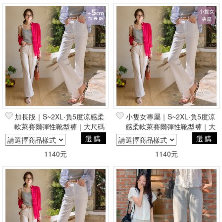
加長版｜S~2XL‧負5度涼感柔
小隻女專屬｜S~2XL‧負5度涼
軟萊賽爾彈性靴型褲｜大尺碼
感柔軟萊賽爾彈性靴型褲｜大
友善
尺碼友善
選購
選購
1140元
1140元