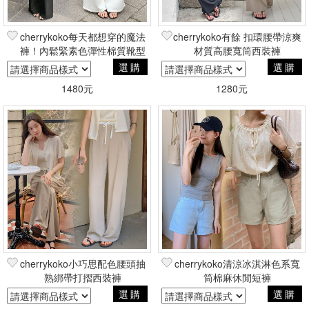
cherrykoko每天都想穿的魔法
cherrykoko有餘 扣環腰帶涼爽
褲！內鬆緊素色彈性棉質靴型
材質高腰寬筒西裝褲
褲
選購
選購
1480元
1280元
cherrykoko小巧思配色腰頭抽
cherrykoko清涼冰淇淋色系寬
熟綁帶打摺西裝褲
筒棉麻休閒短褲
選購
選購