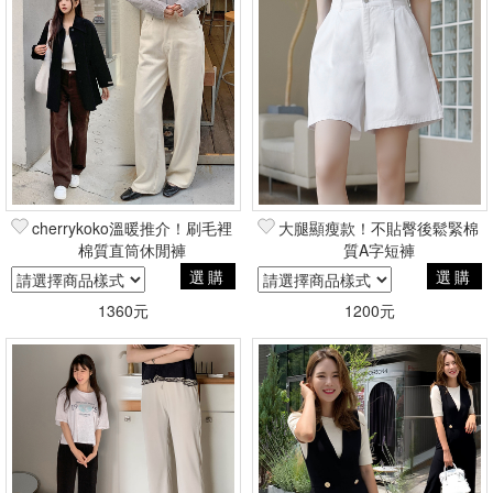
cherrykoko溫暖推介！刷毛裡
大腿顯瘦款！不貼臀後鬆緊棉
棉質直筒休閒褲
質A字短褲
選購
選購
1360元
1200元