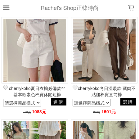
LOADING...
Rachel's Shop正韓時尚
上架時間
銷售件數
銷售價格
樣式尺寸篩選
全部樣式
黑
牛仔藍
米駝
淺牛仔藍
象牙白
深牛仔藍
灰
海軍藍
粉紅
cherrykoko夏日衣櫥必備款^^
cherrykoko冬日溫暖款‧藏肉不
墨灰
基本款素色棉質休閒短褲
貼腿棉質直筒褲
選購
選購
全部尺寸
XS
S
M
L
1083元
1501元
1140元
1580元
XL
2XL
3XL
26
27
FREE
現貨商品