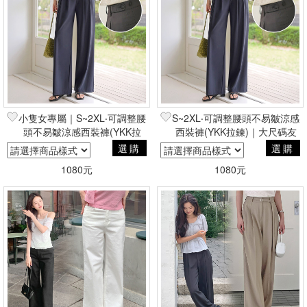
小隻女專屬｜S~2XL‧可調整腰
S~2XL‧可調整腰頭不易皺涼感
頭不易皺涼感西裝褲(YKK拉
西裝褲(YKK拉鍊)｜大尺碼友
鍊)｜大尺碼友善
善
選購
選購
1080元
1080元