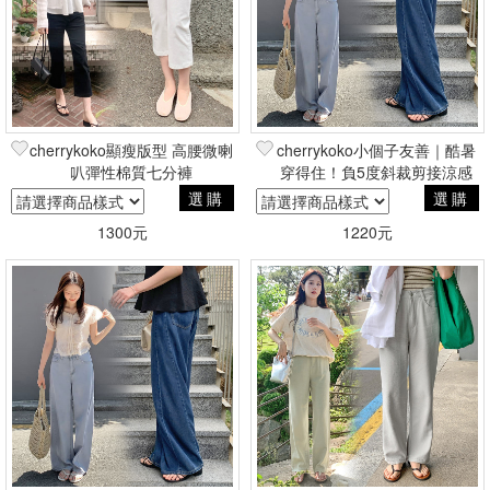
cherrykoko顯瘦版型 高腰微喇
cherrykoko小個子友善｜酷暑
叭彈性棉質七分褲
穿得住！負5度斜裁剪接涼感
天絲牛仔直筒寬褲
選購
選購
1300元
1220元