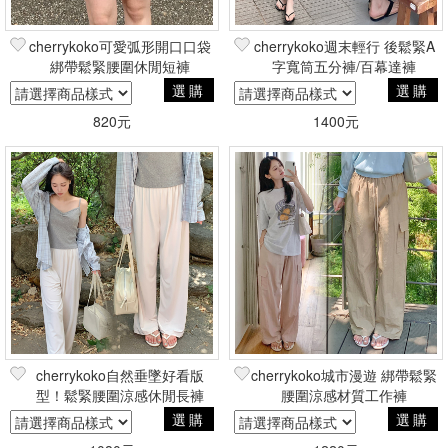
cherrykoko可愛弧形開口口袋
cherrykoko週末輕行 後鬆緊A
綁帶鬆緊腰圍休閒短褲
字寬筒五分褲/百幕達褲
選購
選購
820元
1400元
cherrykoko自然垂墜好看版
cherrykoko城市漫遊 綁帶鬆緊
型！鬆緊腰圍涼感休閒長褲
腰圍涼感材質工作褲
選購
選購