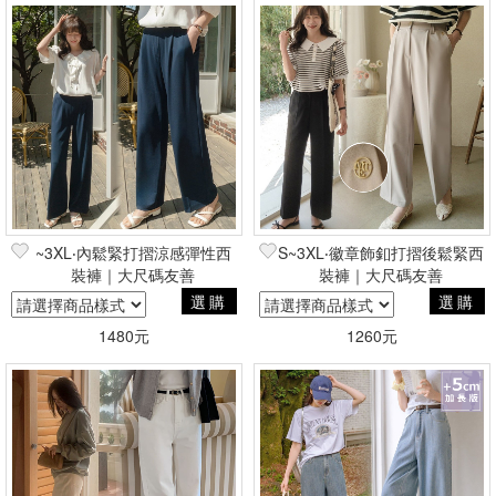
~3XL‧內鬆緊打摺涼感彈性西
S~3XL‧徽章飾釦打摺後鬆緊西
裝褲｜大尺碼友善
裝褲｜大尺碼友善
選購
選購
1480元
1260元