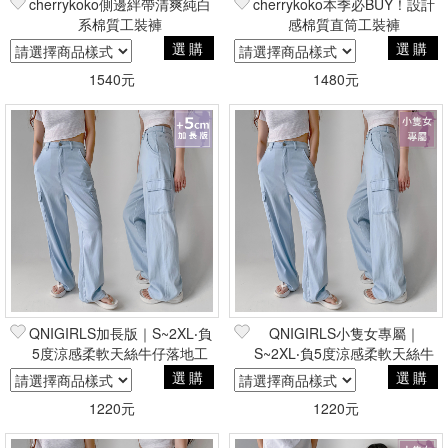
cherrykoko側邊絆帶清爽純白
cherrykoko本季必BUY！設計
系棉質工裝褲
感棉質直筒工裝褲
選購
選購
1540元
1480元
QNIGIRLS加長版｜S~2XL‧負
QNIGIRLS小隻女專屬｜
5度涼感柔軟天絲牛仔落地工
S~2XL‧負5度涼感柔軟天絲牛
作褲
仔落地工作褲
選購
選購
1220元
1220元