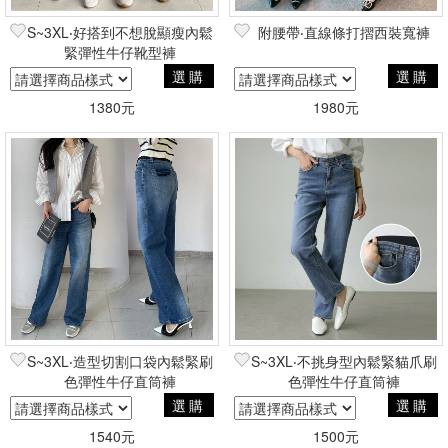
S~3XL‧好搭到不想脫顯瘦內鬆
附腰帶‧直線條打摺西裝寬褲
緊彈性牛仔靴型褲
選購
選購
1380元
1980元
S~3XL‧造型切割口袋內鬆緊刷
S~3XL‧不挑身型內鬆緊貓爪刷
色彈性牛仔直筒褲
色彈性牛仔直筒褲
選購
選購
1540元
1500元