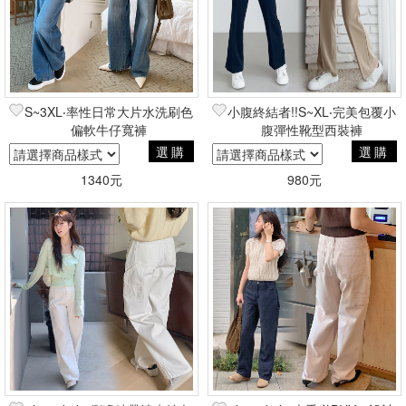
S~3XL‧率性日常大片水洗刷色
小腹終結者!!S~XL‧完美包覆小
偏軟牛仔寬褲
腹彈性靴型西裝褲
選購
選購
1340元
980元