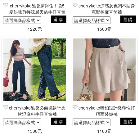
cherrykoko酷暑穿得住！負5
cherrykoko涼感灰色調不貼身
度斜裁剪接涼感天絲牛仔直筒
寬鬆棉麻直筒褲
寬褲
選購
選購
1220元
1500元
cherrykoko酷暑必備褲款^^柔
cherrykoko暗釦設計微彈性打
軟混麻料牛仔直筒褲
摺西裝短褲
選購
選購
1500元
1160元