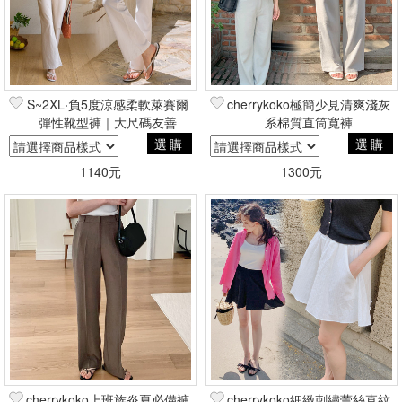
S~2XL‧負5度涼感柔軟萊賽爾
cherrykoko極簡少見清爽淺灰
彈性靴型褲｜大尺碼友善
系棉質直筒寬褲
選購
選購
1140元
1300元
cherrykoko上班族炎夏必備褲
cherrykoko細緻刺繡蕾絲直紋