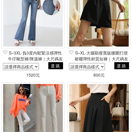
S~3XL‧負3度內鬆緊涼感彈性
S~XL‧大腿顯瘦寬版腰圍打摺
牛仔靴型褲/降溫褲｜大尺碼友
裙襬彈性材質短褲｜大尺碼友
善
善
選購
選購
1520元
800元