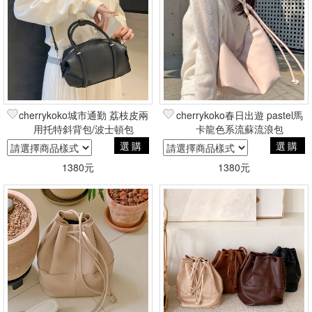
篩選
cherrykoko城市通勤 荔枝皮兩
cherrykoko春日出遊 pastel馬
用托特斜背包/波士頓包
卡龍色系流蘇流浪包
選購
選購
1380元
1380元