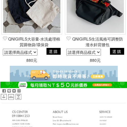
QNIGIRLS大容量‧水洗處理棉
QNIGIRLS生活風格可調整防
質購物袋/環保袋
潑水斜背腰包
選購
選購
880元
880元