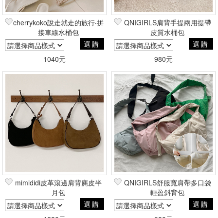
cherrykoko說走就走的旅行‧拼
QNIGIRLS肩背手提兩用提帶
接車線水桶包
皮質水桶包
選購
選購
1040元
980元
mimididi皮革滾邊肩背麂皮半
QNIGIRLS舒服寬肩帶多口袋
月包
輕盈斜背包
選購
選購