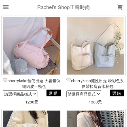
LOADING...
Rachel's Shop正韓時尚
上架時間
銷售件數
銷售價格
樣式尺寸篩選
全部樣式
黑
象牙白
米駝
棕
灰
酒紅
粉紅
駝
紅
cherrykoko輕便出遊 大容量側
cherrykoko隨性出走 粉彩色系
白
繩結波士頓包
皮帶扣肩背水桶包
選購
選購
全部尺寸
225
230
235
240
1280元
1380元
245
250
大
小
現貨商品