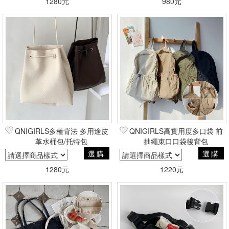
1280元
980元
QNIGIRLS多種背法 多用途皮
QNIGIRLS高實用度多口袋 前
革水桶包/托特包
抽繩束口口袋後背包
選購
選購
1280元
1220元