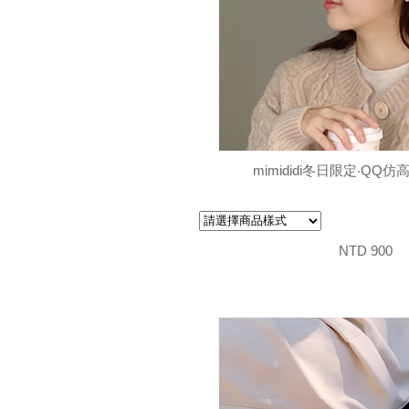
mimididi冬日限定‧QQ
NTD 900