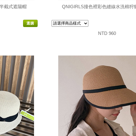
空頂半截式遮陽帽
QNIGIRLS撞色裡彩色縫線水洗棉
選購
NTD 960