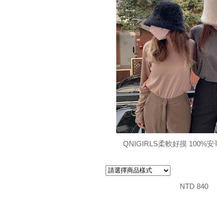
QNIGIRLS柔軟好摸 100
NTD 840