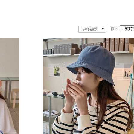
依照
更多篩選