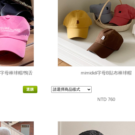
OOD字母棒球帽/鴨舌
mimididi字母B貼布棒球帽
選購
NTD 760