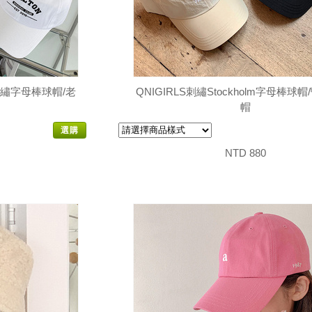
ON刺繡字母棒球帽/老
QNIGIRLS刺繡Stockholm字母棒球帽
帽
選購
NTD 880