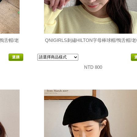
/鴨舌帽/老
QNIGIRLS刺繡HILTON字母棒球帽/鴨舌帽/
選購
NTD 800