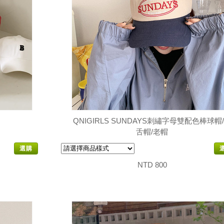
QNIGIRLS SUNDAYS刺繡字母雙配色棒球帽
舌帽/老帽
選購
NTD 800