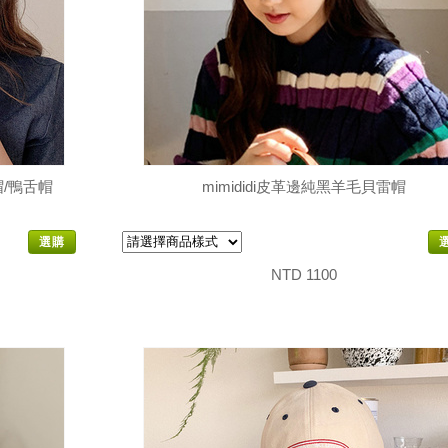
帽/鴨舌帽
mimididi皮革邊純黑羊毛貝雷帽
選購
NTD 1100