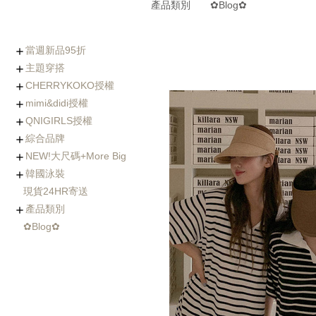
產品類別
✿Blog✿
當週新品95折
主題穿搭
0806-0812新品
0730-0805新品
0723-0729新品
0716-0722新品
0702-0708新品
CHERRYKOKO授權
(8/5~8/12優惠95折)
Chic x Slim｜逆天長腿
化身金秘書｜OL上衣穿
婚禮不失禮｜穿出好人
小隻女專屬長褲｜再也
徹底擊中他的心｜約會
穿出時髦與優雅｜時尚
寒流我不怕｜時髦保暖
海島假期必備｜渡假風
棉花糖女孩の顯瘦絕招
Basic Wear｜365天天
穿過回不去的褲子
社團人氣款
Rachel's World直播間
名人推薦
外套特蒐
mimi&didi授權
西裝褲特蒐
搭特輯
緣的優雅穿搭
不用改褲長了！
穿搭必勝術
風衣特輯
單品一次打包
都好搭！
+ Made koko
+ Basic基礎內搭
+ Top上衣類
+ Outer外套類
+ Onepeice洋裝類
+ Skirt裙子類
+ Pants褲子類
+ Jeans單寧類
+ Acc配件類
+ Bag&Shoes包款&鞋
+ Summer Look
人氣部落客Chiao推薦
年代新聞主播著用款
QNIGIRLS授權
類
+ Basic基礎內搭
+ Top上衣類
+ Outer外套類
+ Onepiece洋裝類
+ Skirt裙子類
+ Pants褲子類
+ Jeans單寧類
+ Acc配件類
+ Bag&Shoes包款&鞋
+ Homewear家居服飾
+ Summer Look
羊毛大衣
手工羊毛大衣
羽絨外套/鋪棉外套
毛衣外套
其它款式外套
綜合品牌
類
+ QNIMADE
+ 155JEANS
+5cm加長版
+ Basic基礎內搭
+ Top上衣類
+ Outer外套類
+ Onepiece洋裝類
+ Skirt裙子類
+ Pants褲子類
+ Jeans單寧類
+ Acc配件類
+ Bags&Shoes包款&鞋
NEW!大尺碼+More Big
類
+ Basic基礎內搭
+ Top上衣類
+ Outer外套類
+ Onepeice洋裝類
+ Skirt裙子類
+ Pants褲子類
+ Jeans單寧類
+ Bag&Shoes包款&鞋
+ Acc配件類
+ Summer Look
+ Fitnese Wear +
韓國泳裝
類
+ Top大尺碼上衣
+ Dress大尺碼洋裝
+ Ouetr大尺碼外套
+ Bottom大尺碼下身
現貨24HR寄送
連身泳裝
兩件式比基尼
三&四件式比基尼
大尺碼泳衣
防曬衣rash guard
玩水配件
產品類別
✿Blog✿
Basic基礎內搭
Top上衣類
Outer外套類
Skirt裙類
Pants褲類
Onepiece洋裝類
Acc配件類
Shoes鞋類
Bag包類
Homewear家居服飾
FitnessWear
tee
blouse
knit
cardigan
jacket
coat
jumper
pants
jeans
leggings
Onepiece
twopiece
Cap
Jewelry
Hair Acc
Glasses
Muffler
Belt
etc