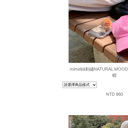
mimididi刺繡NATURAL M
帽
NTD 860