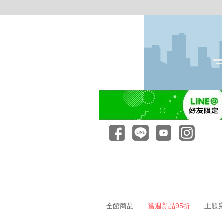
全館商品
當週新品95折
主題