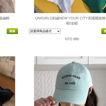
邊藤編帽
QNIGIRLS刺繡NEW YOUR CITY美國國旗
帽/老帽
選購
NTD 880