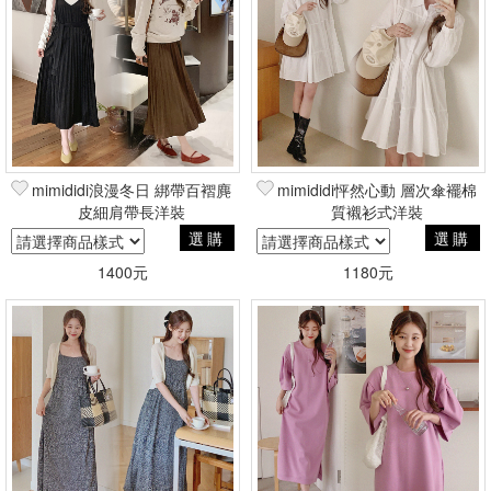
mimididi浪漫冬日 綁帶百褶麂
mimididi怦然心動 層次傘襬棉
皮細肩帶長洋裝
質襯衫式洋裝
選購
選購
1400元
1180元