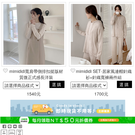
mimididi寬肩帶側排扣挺版材
mimididi SET‧居家風連帽針織
質微正式感長洋裝
衫+針織寬褲兩件組
選購
選購
1540元
1700元