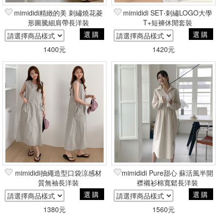
mimididi精緻的美 刺繡燒花菱
mimididi SET‧刺繡LOGO大學
形圖騰細肩帶長洋裝
T+短褲休閒套裝
選購
選購
1400元
1420元
mimididi抽繩造型口袋涼感材
mimididi Pure甜心 蘇活風半開
質無袖長洋裝
襟襯衫棉寬鬆長洋裝
選購
選購
1380元
1560元