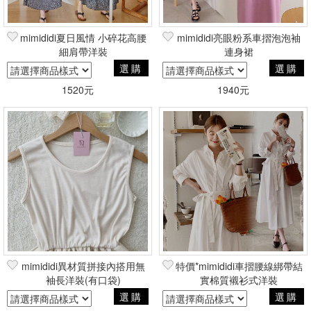
mimididi夏日風情 小碎花高腰
mimididi亮眼粉系車摺泡泡袖
細肩帶洋裝
連身裙
選購
選購
1520元
1940元
mimididi異材質拼接內搭用無
特價*mimididi車摺腰線綁帶結
袖長洋裝(有口袋)
實棉質襯衫式洋裝
選購
選購