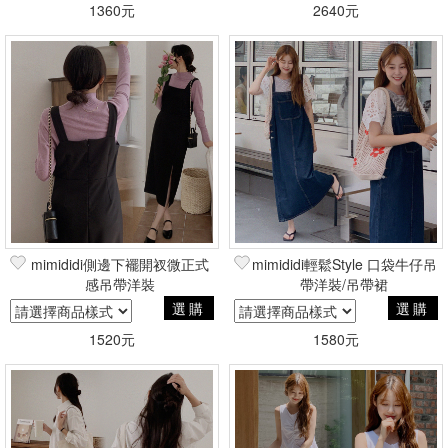
1360元
2640元
mimididi側邊下襬開衩微正式
mimididi輕鬆Style 口袋牛仔吊
感吊帶洋裝
帶洋裝/吊帶裙
選購
選購
1520元
1580元