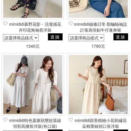
mimididi暮野花影・活潑感花
mimididi線條日常‧類蝙蝠袖設
卉印花無袖長洋裝
計落肩排釦牛仔連身裙
選購
選購
1340元
1780元
mimididi特色葉脈狀壓紋弧線
mimididi甜美精緻小花刺繡花
切割高腰長洋裝(有口袋)
朵棉蕾絲領口長洋裝