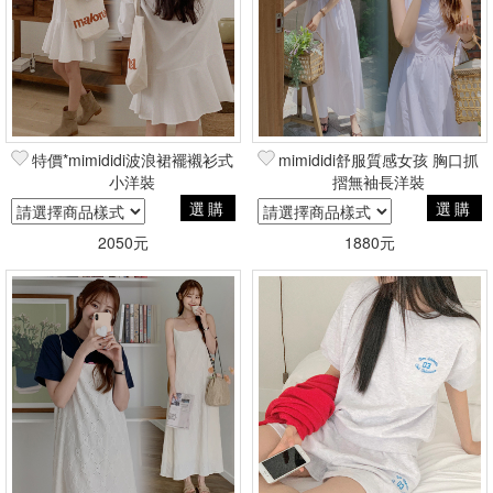
特價*mimididi波浪裙襬襯衫式
mimididi舒服質感女孩 胸口抓
小洋裝
摺無袖長洋裝
選購
選購
2050元
1880元