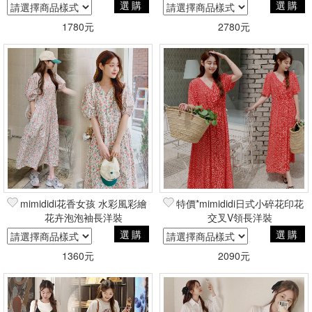
選購
選購
1780元
2780元
mimididi花香女孩 水彩風彩繪
特價*mimididi日式小碎花印花
花卉泡泡袖長洋裝
交叉V領長洋裝
選購
選購
1360元
2090元