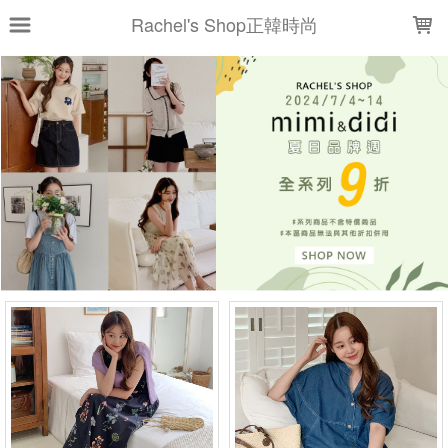
LOADING...
Rachel's Shop正韓時尚
上架時間
銷售件數
銷售價格
樣式尺寸篩選
全部樣式
黑
象牙白
海軍藍
米駝
奶油白
灰
黑S
黑M
天空藍
棕
全部尺寸
S
M
現貨商品
篩選