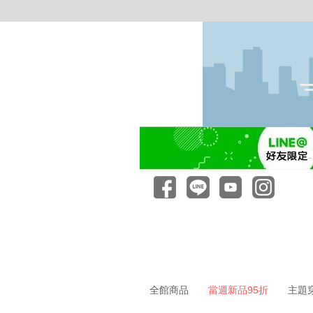
全館商品
當週新品95折
主題