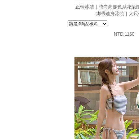
正韓泳裝｜時尚亮麗色系花朵
綁帶連身泳裝｜大尺
NTD 1160