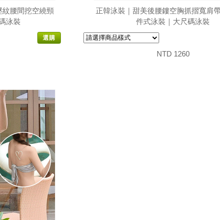
壓紋腰間挖空繞頸
正韓泳裝｜甜美後腰鏤空胸抓摺寬肩
碼泳裝
件式泳裝｜大尺碼泳裝
選購
NTD 1260