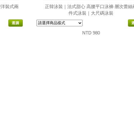
帶洋裝式兩
正韓泳裝｜法式甜心 高腰平口泳褲‧層次蕾絲
件式泳裝｜大尺碼泳裝
選購
NTD 980