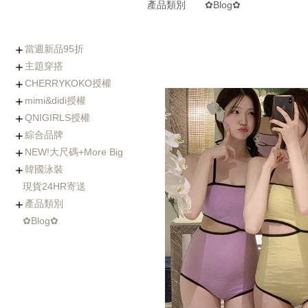
產品類別
✿Blog✿
當週新品95折
主題穿搭
0806-0812新品
0730-0805新品
0723-0729新品
0716-0722新品
0702-0708新品
CHERRYKOKO授權
(8/5~8/12優惠95折)
Chic x Slim｜逆天長腿
化身金秘書｜OL上衣穿
婚禮不失禮｜穿出好人
小隻女專屬長褲｜再也
徹底擊中他的心｜約會
穿出時髦與優雅｜時尚
寒流我不怕｜時髦保暖
海島假期必備｜渡假風
棉花糖女孩の顯瘦絕招
Basic Wear｜365天天
穿過回不去的褲子
社團人氣款
Rachel's World直播間
名人推薦
外套特蒐
mimi&didi授權
西裝褲特蒐
搭特輯
緣的優雅穿搭
不用改褲長了！
穿搭必勝術
風衣特輯
單品一次打包
都好搭！
+ Made koko
+ Basic基礎內搭
+ Top上衣類
+ Outer外套類
+ Onepeice洋裝類
+ Skirt裙子類
+ Pants褲子類
+ Jeans單寧類
+ Acc配件類
+ Bag&Shoes包款&鞋
+ Summer Look
人氣部落客Chiao推薦
年代新聞主播著用款
QNIGIRLS授權
類
+ Basic基礎內搭
+ Top上衣類
+ Outer外套類
+ Onepiece洋裝類
+ Skirt裙子類
+ Pants褲子類
+ Jeans單寧類
+ Acc配件類
+ Bag&Shoes包款&鞋
+ Homewear家居服飾
+ Summer Look
羊毛大衣
手工羊毛大衣
羽絨外套/鋪棉外套
毛衣外套
其它款式外套
綜合品牌
類
+ QNIMADE
+ 155JEANS
+5cm加長版
+ Basic基礎內搭
+ Top上衣類
+ Outer外套類
+ Onepiece洋裝類
+ Skirt裙子類
+ Pants褲子類
+ Jeans單寧類
+ Acc配件類
+ Bags&Shoes包款&鞋
NEW!大尺碼+More Big
類
+ Basic基礎內搭
+ Top上衣類
+ Outer外套類
+ Onepeice洋裝類
+ Skirt裙子類
+ Pants褲子類
+ Jeans單寧類
+ Bag&Shoes包款&鞋
+ Acc配件類
+ Summer Look
+ Fitnese Wear +
韓國泳裝
類
+ Top大尺碼上衣
+ Dress大尺碼洋裝
+ Ouetr大尺碼外套
+ Bottom大尺碼下身
現貨24HR寄送
連身泳裝
兩件式比基尼
三&四件式比基尼
大尺碼泳衣
防曬衣rash guard
玩水配件
產品類別
✿Blog✿
Basic基礎內搭
Top上衣類
Outer外套類
Skirt裙類
Pants褲類
Onepiece洋裝類
Acc配件類
Shoes鞋類
Bag包類
Homewear家居服飾
FitnessWear
tee
blouse
knit
cardigan
jacket
coat
jumper
pants
jeans
leggings
Onepiece
twopiece
Cap
Jewelry
Hair Acc
Glasses
Muffler
Belt
etc