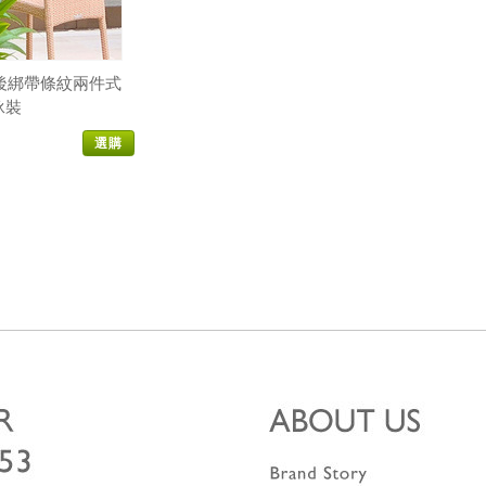
後綁帶條紋兩件式
泳裝
選購