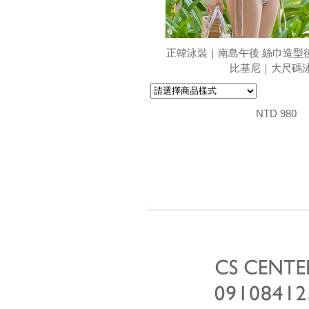
正韓泳裝｜南島午後 絲巾造型
比基尼｜大尺碼
NTD 980