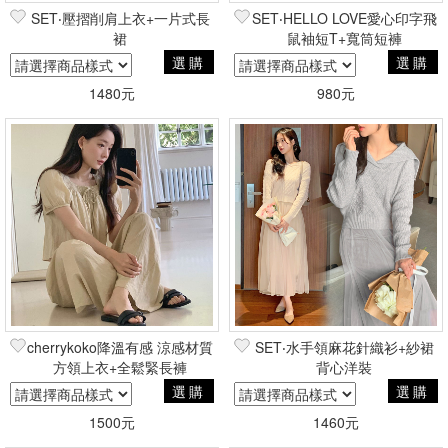
SET‧壓摺削肩上衣+一片式長
SET‧HELLO LOVE愛心印字飛
裙
鼠袖短T+寬筒短褲
選購
選購
1480元
980元
cherrykoko降溫有感 涼感材質
SET‧水手領麻花針織衫+紗裙
方領上衣+全鬆緊長褲
背心洋裝
選購
選購
1500元
1460元