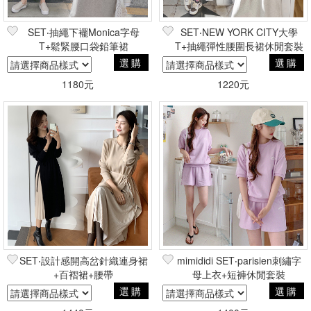
SET‧抽繩下襬Monica字母
SET‧NEW YORK CITY大學
T+鬆緊腰口袋鉛筆裙
T+抽繩彈性腰圍長裙休閒套裝
選購
選購
1180元
1220元
SET‧設計感開高岔針織連身裙
mimididi SET‧parisien刺繡字
+百褶裙+腰帶
母上衣+短褲休閒套裝
選購
選購