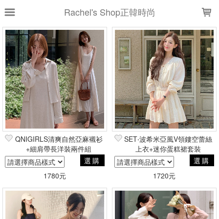
LOADING...
Rachel's Shop正韓時尚
上架時間
銷售件數
銷售價格
樣式尺寸篩選
全部樣式
黑
米駝
粉紅
灰
象牙白
海軍藍
天空藍
麥米
混色灰
QNIGIRLS清爽自然亞麻襯衫
SET‧波希米亞風V領鏤空蕾絲
奶油米
+細肩帶長洋裝兩件組
上衣+迷你蛋糕裙套裝
選購
選購
全部尺寸
S
M
L
FREE
1780元
1720元
現貨商品
篩選