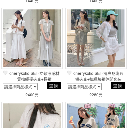
1440元
1400元
cherrykoko SET‧立領涼感材
cherrykoko SET‧清爽尼龍圓
質抽繩襬夾克+長裙
領夾克+抽繩短裙休閒套裝
選購
選購
2400元
2280元