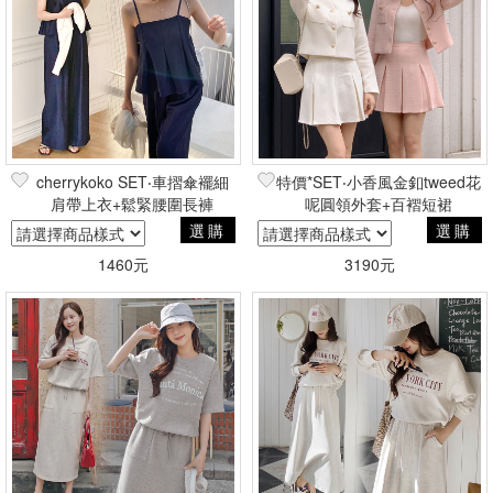
cherrykoko SET‧車摺傘襬細
特價*SET‧小香風金釦tweed花
肩帶上衣+鬆緊腰圍長褲
呢圓領外套+百褶短裙
選購
選購
1460元
3190元