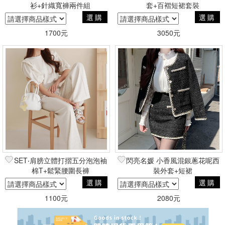
衫+針織寬褲兩件組
套+百褶短裙套裝
選購
選購
1700元
3050元
SET‧肩膀立體打摺五分泡泡袖
閃亮名媛 小香風混銀蔥花呢西
棉T+鬆緊腰圍長褲
裝外套+短裙
選購
選購
1100元
2080元