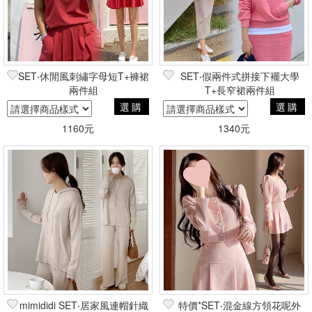
SET‧休閒風刺繡字母短T+褲裙
SET‧假兩件式拼接下襬大學
兩件組
T+長窄裙兩件組
選購
選購
1160元
1340元
mimididi SET‧居家風連帽針織
特價*SET‧混金線方領花呢外