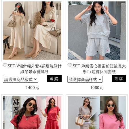
SET‧V領針織外套+顯瘦坑條針
SET‧刺繡愛心圖案前短後長大
織吊帶傘襬洋裝
學T+短褲休閒套裝
選購
選購
1400元
1060元