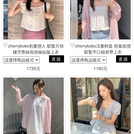
cherrykoko初夏戀人 鬆緊方領
cherrykoko涼夏輕盈 荷葉抓摺
鏤空蕾絲泡泡袖短版上衣
鬆緊平口細肩帶上衣
選購
選購
1720元
1160元