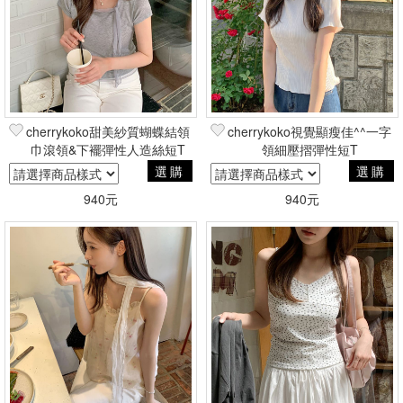
cherrykoko甜美紗質蝴蝶結領
cherrykoko視覺顯瘦佳^^一字
巾滾領&下襬彈性人造絲短T
領細壓摺彈性短T
選購
選購
940元
940元