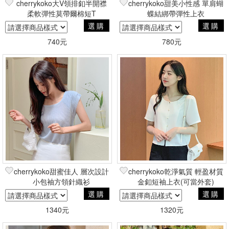
cherrykoko大V領排釦半開襟
cherrykoko甜美小性感 單肩蝴
柔軟彈性莫帶爾棉短T
蝶結綁帶彈性上衣
選購
選購
740元
780元
cherrykoko甜蜜佳人 層次設計
cherrykoko乾淨氣質 輕盈材質
小包袖方領針織衫
金釦短袖上衣(可當外套)
選購
選購
1340元
1320元