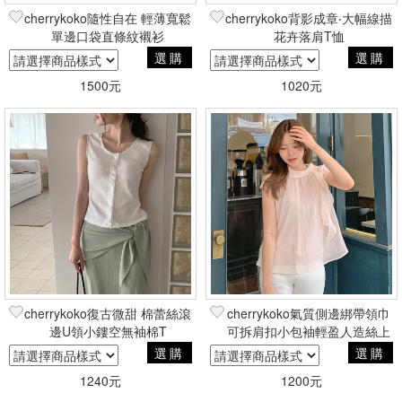
cherrykoko隨性自在 輕薄寬鬆
cherrykoko背影成章‧大幅線描
單邊口袋直條紋襯衫
花卉落肩T恤
選購
選購
1500元
1020元
cherrykoko復古微甜 棉蕾絲滾
cherrykoko氣質側邊綁帶領巾
邊U領小鏤空無袖棉T
可拆肩扣小包袖輕盈人造絲上
衣
選購
選購
1240元
1200元