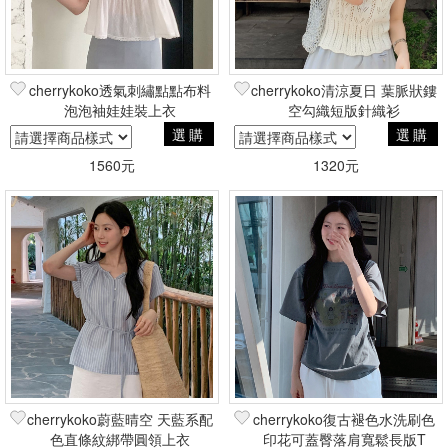
cherrykoko透氣刺繡點點布料
cherrykoko清涼夏日 葉脈狀鏤
泡泡袖娃娃裝上衣
空勾織短版針織衫
選購
選購
1560元
1320元
cherrykoko蔚藍晴空 天藍系配
cherrykoko復古褪色水洗刷色
色直條紋綁帶圓領上衣
印花可蓋臀落肩寬鬆長版T