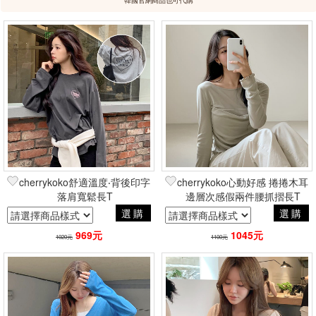
cherrykoko舒適溫度‧背後印字
cherrykoko心動好感 捲捲木耳
落肩寬鬆長T
邊層次感假兩件腰抓摺長T
選購
選購
969元
1045元
1020元
1100元