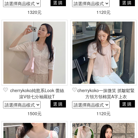
選購
選購
1320元
1120元
cherrykoko純慾系Look 蕾絲
cherrykoko一抹微笑 抓皺鬆緊
滾V領七分袖羅紋T
方領方領棉質A字上衣
選購
選購
1500元
1120元