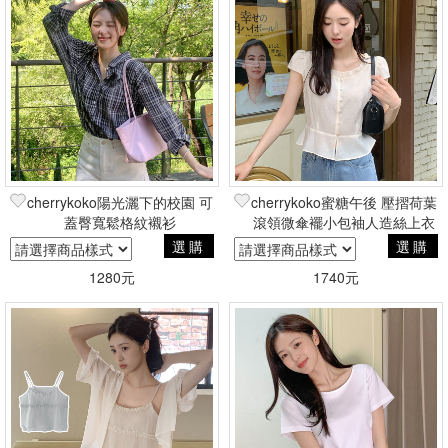
cherrykoko陽光灑下的校園 可
cherrykoko蜜糖午後 壓摺荷葉
蓋臀寬鬆格紋襯衫
滾領微傘襬小包袖人造絲上衣
選購
選購
1280元
1740元