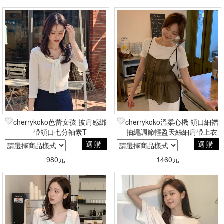
cherrykoko芭蕾女孩 披肩感綁
cherrykoko溫柔心機 領口細褶
帶領口七分袖素T
抽繩調節輕盈天絲細肩帶上衣
選購
選購
980元
1460元