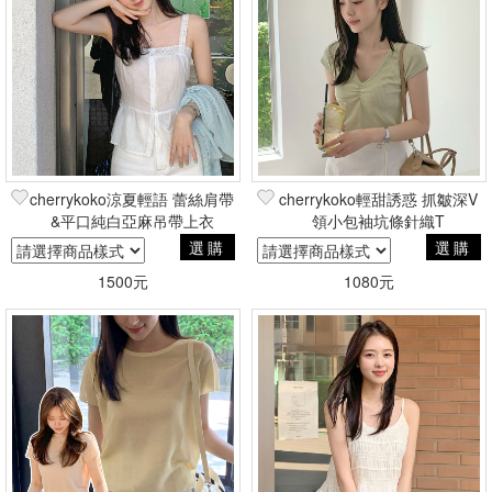
cherrykoko涼夏輕語 蕾絲肩帶
cherrykoko輕甜誘惑 抓皺深V
&平口純白亞麻吊帶上衣
領小包袖坑條針織T
選購
選購
1500元
1080元