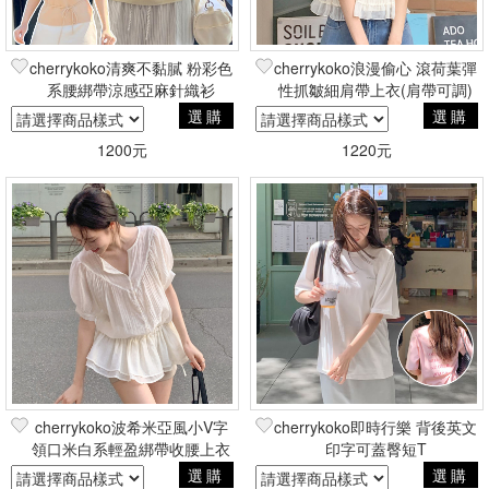
cherrykoko清爽不黏膩 粉彩色
cherrykoko浪漫偷心 滾荷葉彈
系腰綁帶涼感亞麻針織衫
性抓皺細肩帶上衣(肩帶可調)
選購
選購
1200元
1220元
cherrykoko波希米亞風小V字
cherrykoko即時行樂 背後英文
領口米白系輕盈綁帶收腰上衣
印字可蓋臀短T
選購
選購