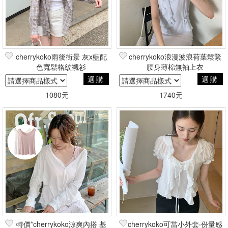
cherrykoko雨後街景 灰x藍配
cherrykoko浪漫波浪荷葉鬆緊
色寬鬆格紋襯衫
腰身薄棉無袖上衣
選購
選購
1080元
1740元
特價*cherrykoko涼爽內搭 基
cherrykoko可當小外套‧份量感