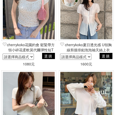
cherrykoko花園約會 鬆緊帶方
cherrykoko夏日透光感 U領胸
領小碎花柔軟莫代爾彈性短T
線剪接排釦泡泡袖天絲上衣
選購
選購
1080元
1600元