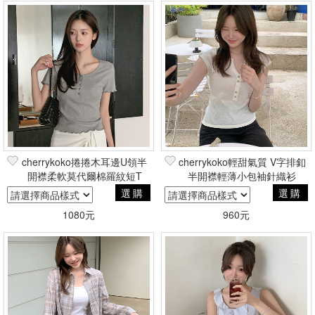
cherrykoko捲捲木耳邊U領半
cherrykoko輕甜氣質 V字排釦
開襟柔軟莫代爾棉羅紋短T
半開襟輕薄小包袖針織衫
選購
選購
1080元
960元