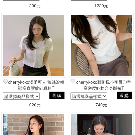
1200元
1220元
cherrykoko溫柔可人 蕾絲滾領
cherrykoko藝術風小字母印字
顯瘦直壓紋針織短T
高密度純棉合身版短T
選購
選購
1020元
740元