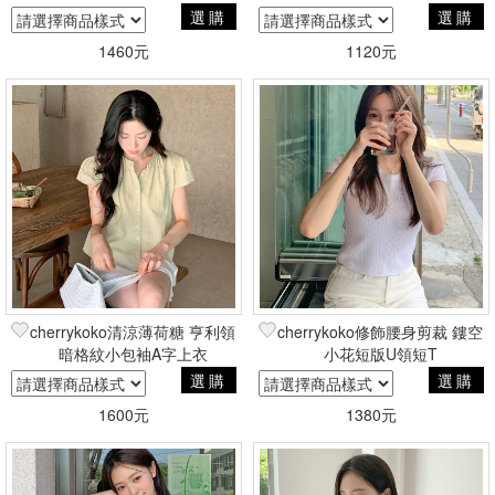
選購
選購
1460元
1120元
cherrykoko清涼薄荷糖 亨利領
cherrykoko修飾腰身剪裁 鏤空
暗格紋小包袖A字上衣
小花短版U領短T
選購
選購
1600元
1380元