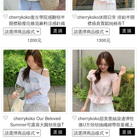
cherrykoko復古學院感翻領半
cherrykoko休閒日常 排釦半開
開襟顯瘦坑條混麻料涼感針織
襟插肩寬鬆純棉長T
衫
選購
選購
1200元
1300元
cherrykoko Our Beloved
cherrykoko甜美蕾絲滾邊彈性
Summer可露肩大圓領長版T
微U方領領抽繩綁帶荷葉襬上
衣
選購
選購