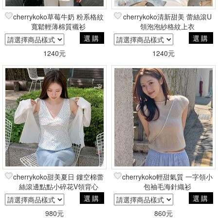
cherrykoko草莓牛奶 粉系格紋
cherrykoko清新甜美 蕾絲滾U
寬鬆輕薄棉質襯衫
領泡泡紗格紋上衣
選購
選購
1240元
1240元
cherrykoko甜美夏日 鏤空棉蕾
cherrykoko輕甜氣質 一字領小
絲滾邊點點小碎花V領背心
包袖毛海針織衫
選購
選購
980元
860元