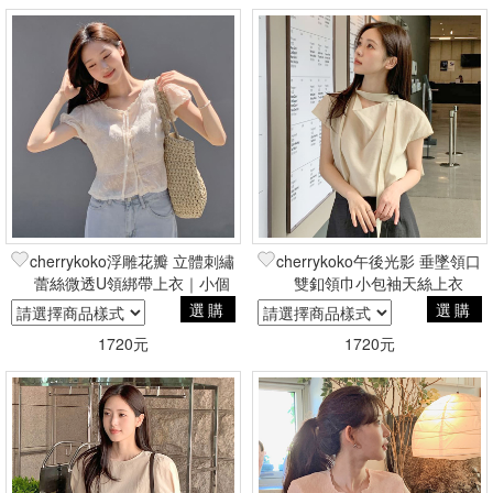
cherrykoko浮雕花瓣 立體刺繡
cherrykoko午後光影 垂墜領口
蕾絲微透U領綁帶上衣｜小個
雙釦領巾小包袖天絲上衣
子友善
選購
選購
1720元
1720元