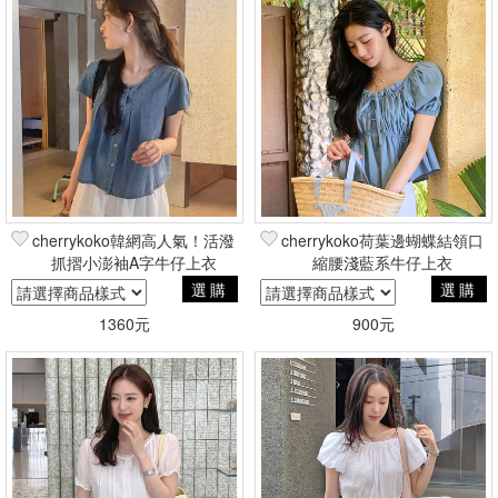
cherrykoko韓網高人氣！活潑
cherrykoko荷葉邊蝴蝶結領口
抓摺小澎袖A字牛仔上衣
縮腰淺藍系牛仔上衣
選購
選購
1360元
900元