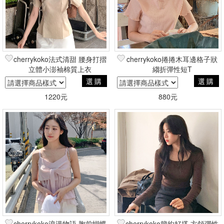
cherrykoko法式清甜 腰身打摺
cherrykoko捲捲木耳邊格子狀
立體小澎袖棉質上衣
縐折彈性短T
選購
選購
1220元
880元
cherrykoko浪漫物語 胸前蝴蝶
cherrykoko簡約好搭 方領彈性