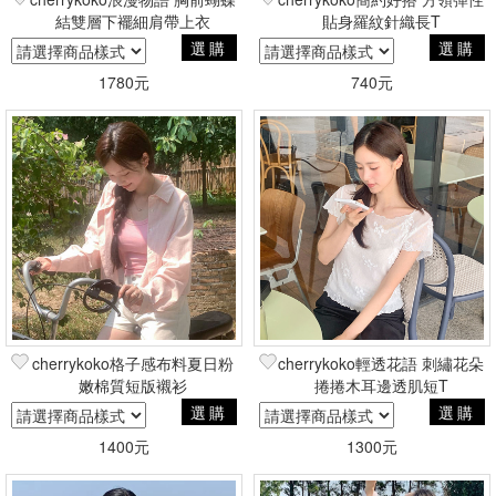
結雙層下襬細肩帶上衣
貼身羅紋針織長T
選購
選購
1780元
740元
cherrykoko格子感布料夏日粉
cherrykoko輕透花語 刺繡花朵
嫩棉質短版襯衫
捲捲木耳邊透肌短T
選購
選購
1400元
1300元