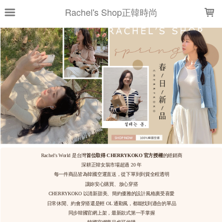
LOADING...
Rachel's Shop正韓時尚
上架時間
銷售件數
銷售價格
樣式尺寸篩選
全部樣式
象牙白
黑
粉紅
米駝
天空藍
灰
海軍藍
白
奶油米
藍
全部尺寸
S
M
L
FREE
現貨商品
篩選