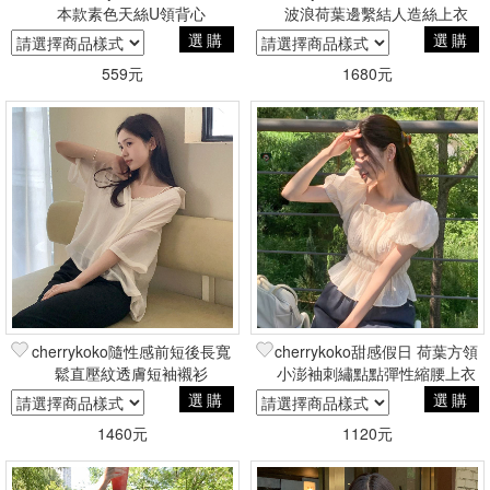
本款素色天絲U領背心
波浪荷葉邊繫結人造絲上衣
選購
選購
559元
1680元
cherrykoko隨性感前短後長寬
cherrykoko甜感假日 荷葉方領
鬆直壓紋透膚短袖襯衫
小澎袖刺繡點點彈性縮腰上衣
｜小個子友善
選購
選購
1460元
1120元