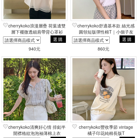
cherrykoko浪漫層疊 荷葉邊雙
cherrykoko舒適基本款 絲光感
層下襬微透細肩帶背心罩衫
圓領短版彈性棉T｜小個子友
善
選購
選購
940元
860元
cherrykoko清爽好心情 排釦半
cherrykoko豐收季節 vintage
開襟格紋泡泡袖薄棉上衣
橘子印花純棉長版T