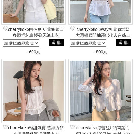
cherrykoko白色夏天 蕾絲領口
cherrykoko 2way可露肩鬆緊
多壓摺純白輕盈天絲上衣
大圓領腰間抽繩綁帶人造絲上
衣
選購
選購
1600元
1500元
cherrykoko輕甜氣質 蕾絲方領
cherrykoko滾蕾絲U領荷葉門
收繩綁帶棉質細肩帶上衣
襟純白人造絲短版七分袖上衣