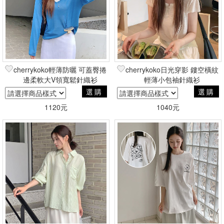
cherrykoko輕薄防曬 可蓋臀捲
cherrykoko日光穿影 鏤空橫紋
邊柔軟大V領寬鬆針織衫
輕薄小包袖針織衫
選購
選購
1120元
1040元