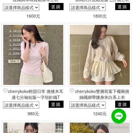
選購
選購
1600元
1800元
cherrykoko輕甜日常 捲捲木耳
cherrykoko雙層荷葉下襬兩側
邊七分袖短版一字領針織T
抽繩綁帶腰身米白系上衣
選購
選購
980元
1240元