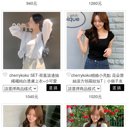
940元
1260元
cherrykoko SET‧荷葉滾邊抽
cherrykoko精緻小亮點 花朵蕾
繩襬純白透膚上衣+小可愛
絲滾方領羅紋短T｜小個子友
善
選購
選購
1040元
1020元