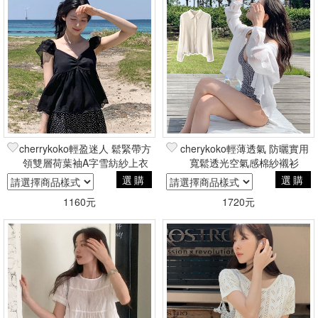
cherrykoko輕盈迷人 鬆緊帶方
cherykoko輕薄透氣 防曬實用
領雙層荷葉袖A字雪紡紗上衣
寬鬆透光空氣感棉紗襯衫
選購
選購
1160元
1720元