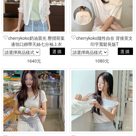
cherrykoko奶油晨光 壓摺荷葉
cherrykoko隨性自在 背後英文
邊領口綁帶天絲七分袖上衣
印字寬鬆長版T
選購
選購
1640元
1080元