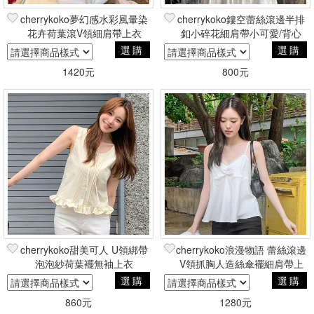
cherrykoko夢幻感水彩風暈染
cherrykoko鏤空蕾絲滾邊半排
花卉荷葉滾V領細肩帶上衣
釦小碎花細肩帶小可愛/背心
選購
選購
1420元
800元
cherrykoko甜美可人 U領綁帶
cherrykoko浪漫物語 蕾絲滾邊
泡泡紗荷葉襬無袖上衣
V領抓胸人造絲傘襬細肩帶上
衣
選購
選購
860元
1280元