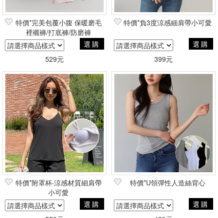
特價*完美包覆小腹 保暖磨毛
特價*負3度涼感細肩帶小可愛
裡襯褲/打底褲/防磨褲
選購
選購
529元
399元
特價*附罩杯‧涼感材質細肩帶
特價*U領彈性人造絲背心
小可愛
選購
選購