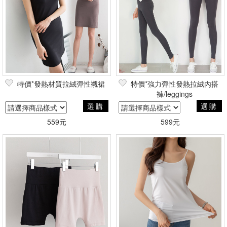
篩選
特價*發熱材質拉絨彈性襯裙
特價*強力彈性發熱拉絨內搭
褲/leggings
選購
選購
559元
599元