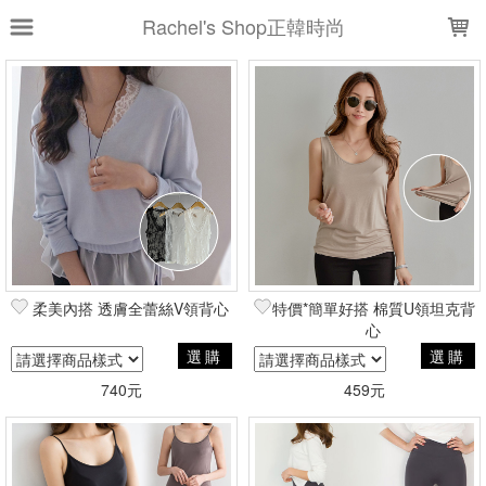
LOADING...
Rachel's Shop正韓時尚
上架時間
銷售件數
銷售價格
樣式尺寸篩選
全部樣式
黑
灰
象牙白
白
米駝
墨黑
深灰
墨灰
粉紅
柔美內搭 透膚全蕾絲V領背心
特價*簡單好搭 棉質U領坦克背
海軍藍
心
選購
選購
全部尺寸
S
M
L
XL
740元
459元
FREE
白
灰
黑
膚
現貨商品