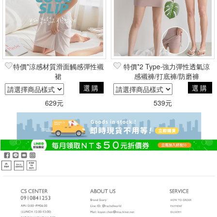
特價*涼感材質滑面觸感彈性襯
特價*2 Type‧強力彈性透氣涼
裙
感襯褲/打底褲/防磨褲
選購
選購
629元
539元