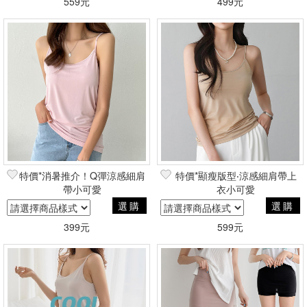
559元
499元
特價*消暑推介！Q彈涼感細肩
特價*顯瘦版型‧涼感細肩帶上
帶小可愛
衣小可愛
選購
選購
399元
599元