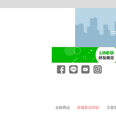
全館商品
當週新品95折
主題