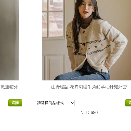
防風連帽外
山野暖語‧花卉刺繡牛角釦羊毛針織外套
選購
NTD 680