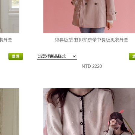
裝外套
經典版型‧雙排扣綁帶中長版風衣外套
選購
NTD 2220