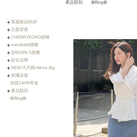
產品類別
✿Blog✿
當週新品95折
主題穿搭
0806-0812新品
0730-0805新品
0723-0729新品
0716-0722新品
0702-0708新品
CHERRYKOKO授權
(8/5~8/12優惠95折)
Chic x Slim｜逆天長腿
化身金秘書｜OL上衣穿
婚禮不失禮｜穿出好人
小隻女專屬長褲｜再也
徹底擊中他的心｜約會
穿出時髦與優雅｜時尚
寒流我不怕｜時髦保暖
海島假期必備｜渡假風
棉花糖女孩の顯瘦絕招
Basic Wear｜365天天
穿過回不去的褲子
社團人氣款
Rachel's World直播間
名人推薦
外套特蒐
mimi&didi授權
西裝褲特蒐
搭特輯
緣的優雅穿搭
不用改褲長了！
穿搭必勝術
風衣特輯
單品一次打包
都好搭！
+ Made koko
+ Basic基礎內搭
+ Top上衣類
+ Outer外套類
+ Onepeice洋裝類
+ Skirt裙子類
+ Pants褲子類
+ Jeans單寧類
+ Acc配件類
+ Bag&Shoes包款&鞋
+ Summer Look
人氣部落客Chiao推薦
年代新聞主播著用款
QNIGIRLS授權
類
+ Basic基礎內搭
+ Top上衣類
+ Outer外套類
+ Onepiece洋裝類
+ Skirt裙子類
+ Pants褲子類
+ Jeans單寧類
+ Acc配件類
+ Bag&Shoes包款&鞋
+ Homewear家居服飾
+ Summer Look
羊毛大衣
手工羊毛大衣
羽絨外套/鋪棉外套
毛衣外套
其它款式外套
綜合品牌
類
+ QNIMADE
+ 155JEANS
+5cm加長版
+ Basic基礎內搭
+ Top上衣類
+ Outer外套類
+ Onepiece洋裝類
+ Skirt裙子類
+ Pants褲子類
+ Jeans單寧類
+ Acc配件類
+ Bags&Shoes包款&鞋
NEW!大尺碼+More Big
類
+ Basic基礎內搭
+ Top上衣類
+ Outer外套類
+ Onepeice洋裝類
+ Skirt裙子類
+ Pants褲子類
+ Jeans單寧類
+ Bag&Shoes包款&鞋
+ Acc配件類
+ Summer Look
+ Fitnese Wear +
韓國泳裝
類
+ Top大尺碼上衣
+ Dress大尺碼洋裝
+ Ouetr大尺碼外套
+ Bottom大尺碼下身
現貨24HR寄送
連身泳裝
兩件式比基尼
三&四件式比基尼
大尺碼泳衣
防曬衣rash guard
玩水配件
產品類別
✿Blog✿
Basic基礎內搭
Top上衣類
Outer外套類
Skirt裙類
Pants褲類
Onepiece洋裝類
Acc配件類
Shoes鞋類
Bag包類
Homewear家居服飾
FitnessWear
tee
blouse
knit
cardigan
jacket
coat
jumper
pants
jeans
leggings
Onepiece
twopiece
Cap
Jewelry
Hair Acc
Glasses
Muffler
Belt
etc