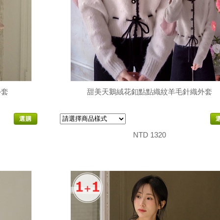
外套
甜美天鵝絨花釦點點織紋羊毛針織外套
選購
NTD 1320