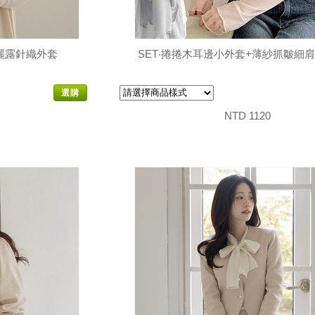
麗露針織外套
SET‧捲捲木耳邊小外套+薄紗抓皺細
選購
NTD 1120