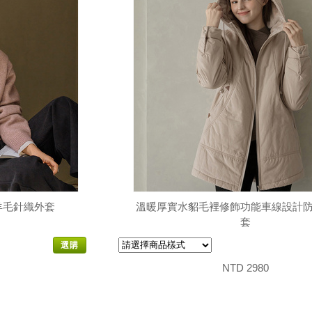
羊毛針織外套
溫暖厚實水貂毛裡修飾功能車線設計
套
選購
NTD 2980