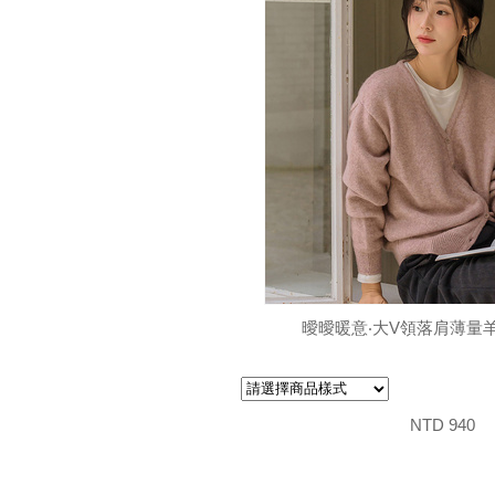
曖曖暖意‧大V領落肩薄量
NTD 940