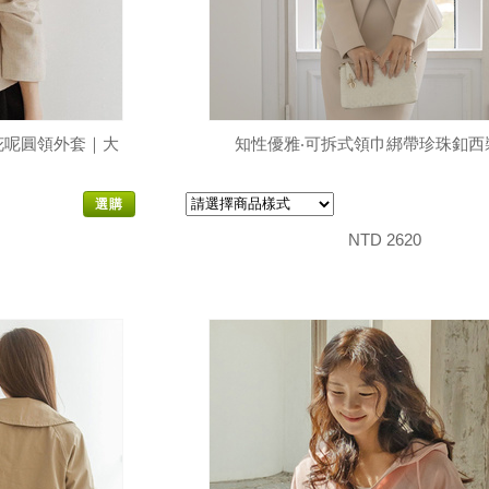
d花呢圓領外套｜大
知性優雅‧可拆式領巾綁帶珍珠釦西
選購
NTD 2620