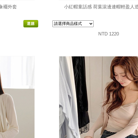
傘襬外套
小紅帽童話感 荷葉滾邊連帽輕盈人
選購
NTD 1220