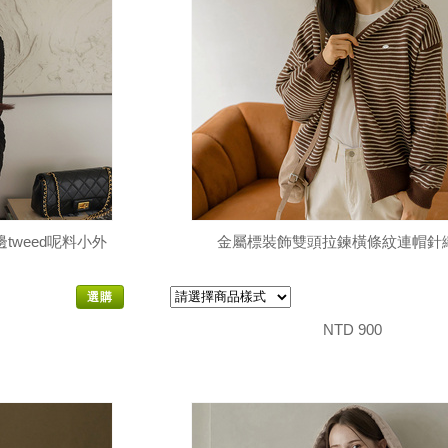
weed呢料小外
金屬標裝飾雙頭拉鍊橫條紋連帽針
選購
NTD 900