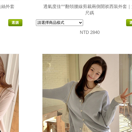
造絲外套
透氣度佳^^翻領腰線剪裁兩側開衩西裝外套｜
尺碼
選購
NTD 2840