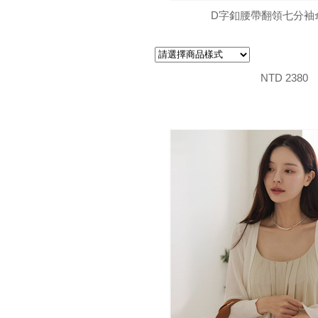
D字釦腰帶翻領七分袖
NTD 2380