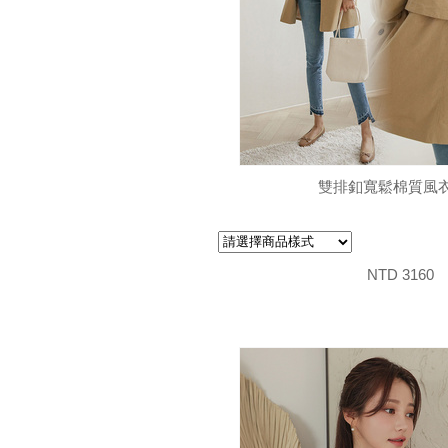
雙排釦寬鬆棉質風
NTD 3160