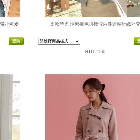
肩帶小可愛
柔軟時光 活潑撞色拼接假兩件連帽針織外
選購
NTD 1160