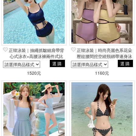
篩選
正韓泳裝｜抽繩抓皺細肩帶背
正韓泳裝｜時尚亮麗色系花朵
心式泳衣+高腰泳褲兩件式比
壓紋腰間挖空繞頸綁帶連身泳
基尼
裝｜大尺碼泳裝
選購
選購
1520元
1160元