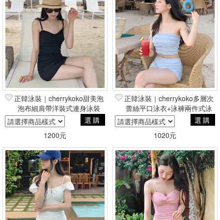
正韓泳裝｜cherrykoko甜美泡
正韓泳裝｜cherrykoko多層次
泡布細肩帶洋裝式連身泳裝
蕾絲平口泳衣+泳褲兩件式泳
裝
選購
選購
1200元
1020元