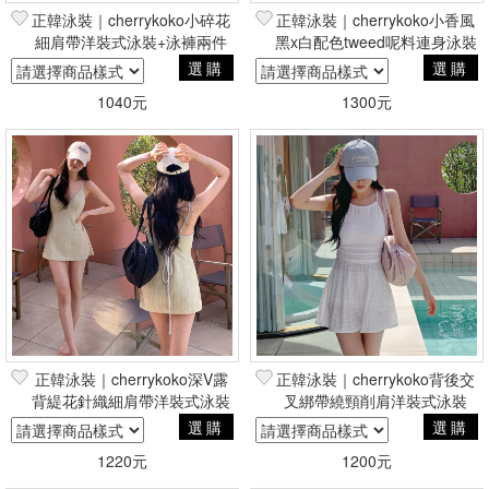
正韓泳裝｜cherrykoko小碎花
正韓泳裝｜cherrykoko小香風
細肩帶洋裝式泳裝+泳褲兩件
黑x白配色tweed呢料連身泳裝
組
選購
選購
1040元
1300元
正韓泳裝｜cherrykoko深V露
正韓泳裝｜cherrykoko背後交
背緹花針織細肩帶洋裝式泳裝
叉綁帶繞頸削肩洋裝式泳裝
+泳褲兩件組
選購
選購
1220元
1200元