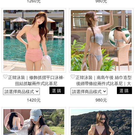
1260元
980元
正韓泳裝｜修飾抓摺平口泳褲‧
正韓泳裝｜南島午後 絲巾造型
扭結抓皺兩件式比基尼
後綁帶條紋兩件式比基尼｜大
尺碼泳裝
選購
選購
1420元
980元