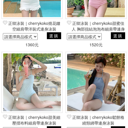
正韓泳裝｜cherrykoko燒花鏤
正韓泳裝｜cherrykoko甜蜜佳
空細肩帶洋裝式連身泳裝
人 胸部扭結泡泡布細肩帶連身
洋裝
選購
選購
1360元
1520元
正韓泳裝｜cherrykoko甜美細
正韓泳裝｜cherrykoko鬆餅格
壓摺布料細肩帶連身泳裝
繞頸綁帶連身泳裝