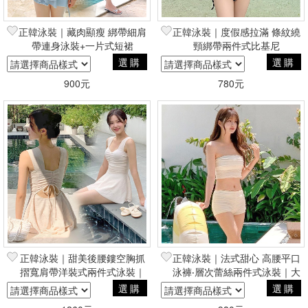
正韓泳裝｜藏肉顯瘦 綁帶細肩
正韓泳裝｜度假感拉滿 條紋繞
帶連身泳裝+一片式短裙
頸綁帶兩件式比基尼
選購
選購
900元
780元
正韓泳裝｜甜美後腰鏤空胸抓
正韓泳裝｜法式甜心 高腰平口
摺寬肩帶洋裝式兩件式泳裝｜
泳褲‧層次蕾絲兩件式泳裝｜大
大尺碼泳裝
尺碼泳裝
選購
選購