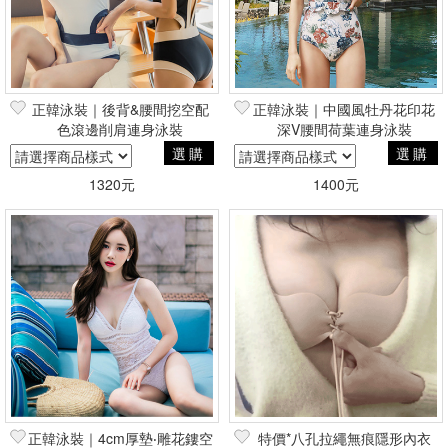
正韓泳裝｜後背&腰間挖空配
正韓泳裝｜中國風牡丹花印花
色滾邊削肩連身泳裝
深V腰間荷葉連身泳裝
選購
選購
1320元
1400元
正韓泳裝｜4cm厚墊‧雕花鏤空
特價*八孔拉繩無痕隱形內衣