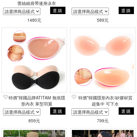
蕾絲細肩帶連身泳衣
選購
選購
1480元
589元
特價*韓國品牌ATITAM 無痕隱
特價*韓國隱形內衣/矽膠材質
形內衣 掌型羽翼
超集中 可下水
選購
選購
859元
799元