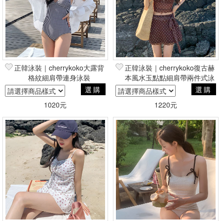
正韓泳裝｜cherrykoko大露背
正韓泳裝｜cherrykoko復古赫
格紋細肩帶連身泳裝
本風水玉點點細肩帶兩件式泳
裝+絲巾
選購
選購
1020元
1220元